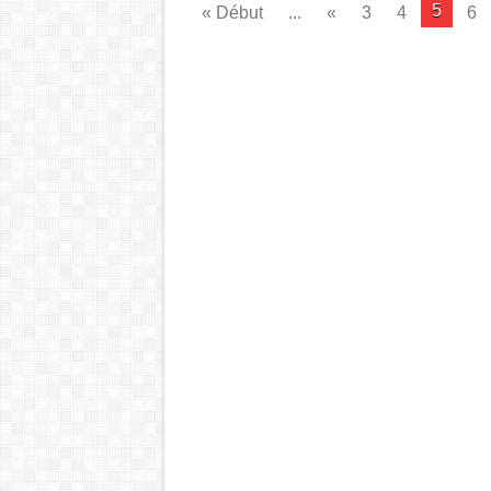
5
« Début
...
«
3
4
6