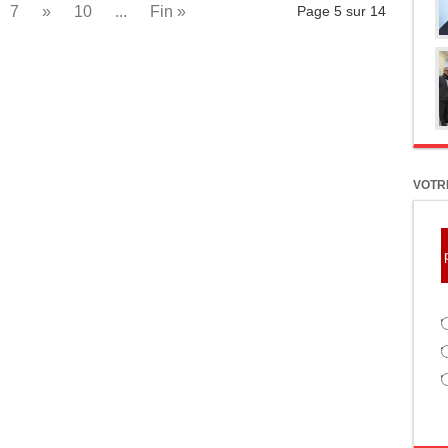
7
»
10
...
Fin »
Page 5 sur 14
VOTRE