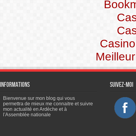
Bookm
Cas
Cas
Casino
Meilleu
Informations
Suivez-moi
Bienvenue sur mon blog qui vous
permettra de mieux me connaitre et suivre
mon actualité en Ardèche et à
l'Assemblée nationale