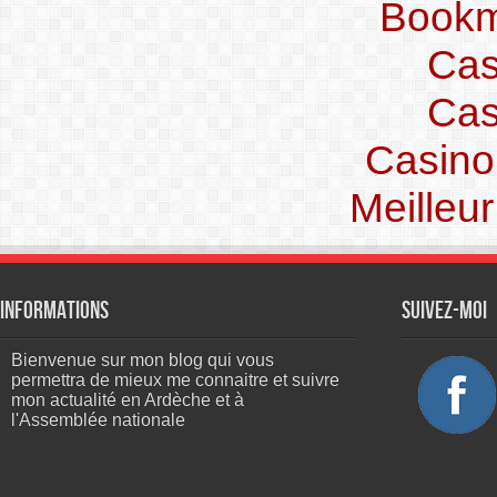
Bookm
Cas
Cas
Casino
Meilleu
Informations
Suivez-moi
Bienvenue sur mon blog qui vous
permettra de mieux me connaitre et suivre
mon actualité en Ardèche et à
l'Assemblée nationale