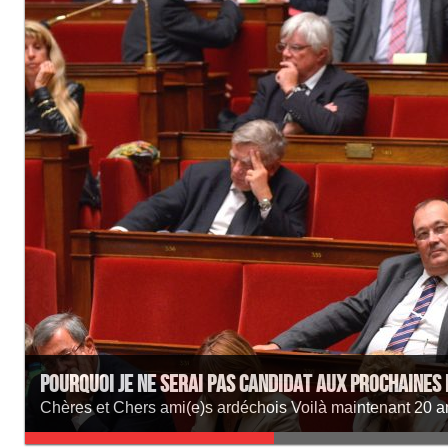
Pourquoi je ne serai pas candidat aux prochaines 
Chères et Chers ami(e)s ardéchois Voilà maintenant 20 ans 