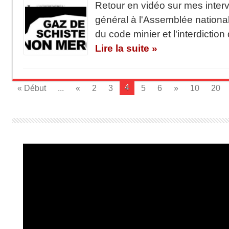
Retour en vidéo sur mes interv
général à l'Assemblée nationa
du code minier et l'interdicti
Lire la suite »
4
« Début
...
«
2
3
5
6
»
10
20