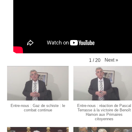
Next
»
1
/
20
Entre-nous : Gaz de schiste : le
Entre-nous : réaction de Pascal
combat continue
Terrasse à la victoire de Benoît
Hamon aux Primaires
citoyennes