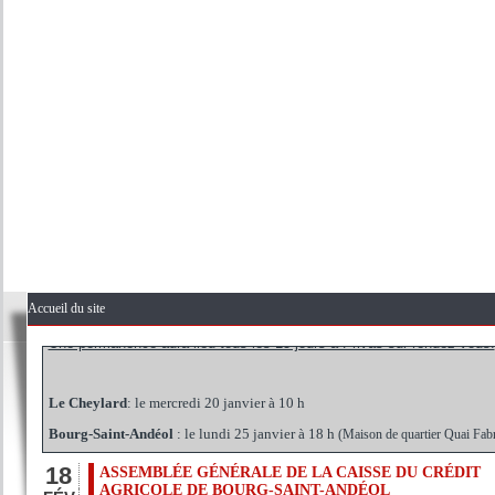
PERMANENCES PARLEMENTAIRES 1ER SEMESTRE 2016
Les permanences se déroulent en Mairie. (A l'exception de Bourg-
Marcel-d'Ardèche)
Accueil du site
Une permanence aura lieu tous les 15 jours à Privas sur rendez-vous.
Le Cheylard
: le mercredi 20 janvier à 10 h
Bourg-Saint-Andéol
: le lundi 25 janvier à 18 h
(Maison de quartier Quai Fab
La Voulte-sur-Rhône
: le jeudi 4 février à 10h
Le Teil
: le jeudi 11 février à 10 h
18
ASSEMBLÉE GÉNÉRALE DE LA CAISSE DU CRÉDIT
AGRICOLE DE BOURG-SAINT-ANDÉOL