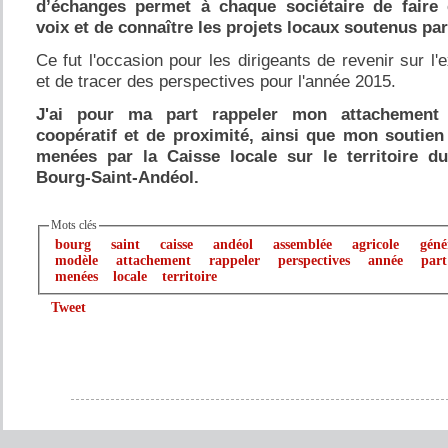
d’échanges permet à chaque sociétaire de faire 
Le Teil :
le jeudi 23 juin à 10 h
voix et de connaître les projets locaux soutenus par
Ce fut l'occasion pour les dirigeants de revenir sur l'
et de tracer des perspectives pour l'année 2015.
J'ai pour ma part rappeler mon attachement
coopératif et de proximité, ainsi que mon soutien
menées par la Caisse locale sur le territoire d
Bourg-Saint-Andéol.
Mots clés
bourg
saint
caisse
andéol
assemblée
agricole
géné
modèle
attachement
rappeler
perspectives
année
part
menées
locale
territoire
Tweet