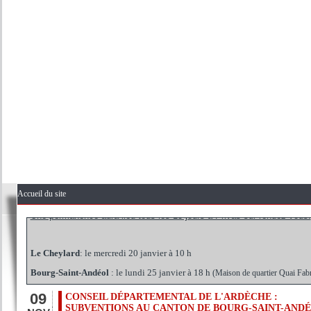
PERMANENCES PARLEMENTAIRES 1ER SEMESTRE 2016
Les permanences se déroulent en Mairie. (A l'exception de Bourg-
Marcel-d'Ardèche)
Accueil du site
Une permanence aura lieu tous les 15 jours à Privas sur rendez-vous.
Le Cheylard
: le mercredi 20 janvier à 10 h
Bourg-Saint-Andéol
: le lundi 25 janvier à 18 h
(Maison de quartier Quai Fab
La Voulte-sur-Rhône
: le jeudi 4 février à 10h
Le Teil
: le jeudi 11 février à 10 h
09
CONSEIL DÉPARTEMENTAL DE L'ARDÈCHE :
SUBVENTIONS AU CANTON DE BOURG-SAINT-AND