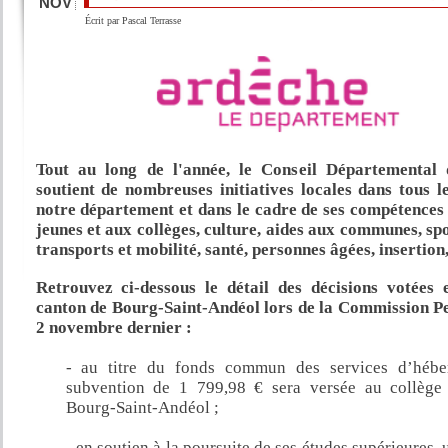
NOV
Saint-Martin-d'Ardèche
: le lundi 15 février à 18 h
Écrit par Pascal Terrasse
Saint-Marcel-d’Ardèche
:
le lundi 29 février à 18 h (Maison de services pu
Bourg-Saint-Andéol :
le lundi 7 mars à 18 h (Maison de quartier Quai Fabr
Le Cheylard :
le mercredi 23 mars à 10 h
Le Teil :
le jeudi 31 mars à 10 h
Viviers
: le lundi 4 avril à 18 h
Tout au long de l'année, le Conseil Départemental 
La Voulte-sur-Rhône
: le jeudi 7 avril à 10 h
soutient de nombreuses initiatives locales dans tous l
Bidon
:
le lundi 25 avril à 18 heures
notre département et dans le cadre de ses compétences 
jeunes et aux collèges, culture, aides aux communes, sp
Bourg-Saint-Andéol :
le lundi 2 mai à 18 h (Maison de quartier Quai Fabr
transports et mobilité, santé, personnes âgées, inserti
Larnas
:
le lundi 9 mai à 18 h
Saint-Just-d’Ardèche
:
le mardi 17 mai à 18 h
Retrouvez ci-dessous le détail des décisions votées
canton de Bourg-Saint-Andéol lors de la Commission 
Le Cheylard :
le mercredi 18 mai à 10 h
2 novembre dernier :
Saint-Montan
:
le lundi 23 mai à 18 h
- au titre du fonds commun des services d’hébe
Gras
:
le lundi 6 juin à 18 h
subvention de 1 799,98 € sera versée au collège
Bourg-Saint-Andéol
:
le lundi 13 juin à 18 h (Maison de quartier Quai Fab
Bourg-Saint-Andéol ;
La Voulte-sur-Rhône
:
le jeudi 16 juin à 10 h
- en soutien à la poursuite de ses études supérieures, 